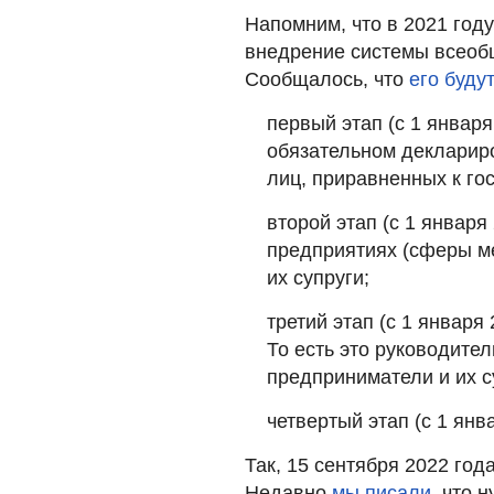
Напомним, что в 2021 год
внедрение системы всеоб
Сообщалось, что
его буду
первый этап (с 1 января
обязательном декларир
лиц, приравненных к го
второй этап (с 1 январ
предприятиях (сферы ме
их супруги;
третий этап (с 1 января
То есть это руководите
предприниматели и их с
четвертый этап (с 1 янв
Так, 15 сентября 2022 год
Недавно
мы писали,
что н