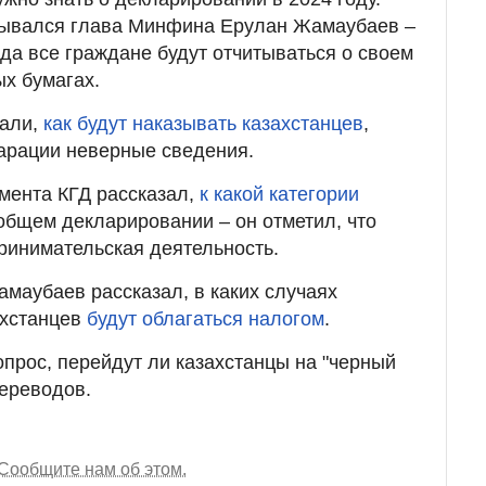
зывался глава Минфина Ерулан Жамаубаев –
ода все граждане будут отчитываться о своем
ых бумагах.
зали,
как будут наказывать казахстанцев
,
арации неверные сведения.
амента КГД рассказал,
к какой категории
общем декларировании – он отметил, что
ринимательская деятельность.
маубаев рассказал, в каких случаях
ахстанцев
будут облагаться налогом
.
опрос, перейдут ли казахстанцы на "черный
переводов.
Сообщите нам об этом.