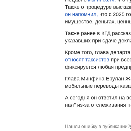
Также о процедуре выска
он напомнил,
что с 2025 г
имуществе, деньгах, ценн
Также ранее в КГД расска
указавших при сдаче декл
Кроме того, глава департ
относят таксистов
при все
фиксируется любая предп
Глава Минфина Ерулан Жа
мобильные переводы каз
А сегодня он ответил на в
нал" из-за отслеживания 
Нашли ошибку в публикации?