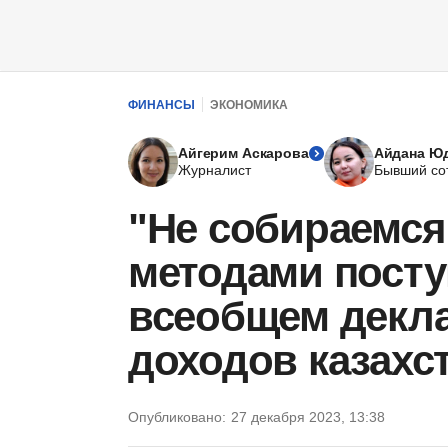
ФИНАНСЫ
ЭКОНОМИКА
Айгерим Аскарова
Айдана Ю
Журналист
Бывший со
"Не собираемс
методами посту
всеобщем декл
доходов казахс
Опубликовано:
27 декабря 2023, 13:38