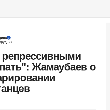
дина
трудник
я репрессивными
пать": Жамаубаев о
арировании
танцев