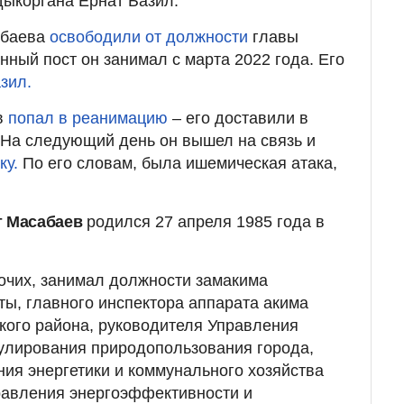
дыкоргана Ернат Базил.
абаева
освободили от должности
главы
нный пост он занимал с марта 2022 года.
Его
зил.
в
попал в реанимацию
– его доставили в
 На следующий день он вышел на связь и
ку.
По его словам, была ишемическая атака,
т Масабаев
родился 27 апреля 1985 года в
рочих, занимал должности замакима
ы, главного инспектора аппарата акима
кого района, руководителя Управления
улирования природопользования города,
ия энергетики и коммунального хозяйства
равления энергоэффективности и