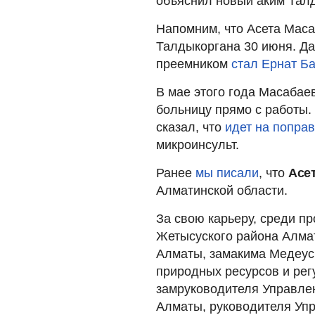
объяснил новый аким Тал
Напомним, что Асета Мас
Талдыкоргана 30 июня. Да
преемником
стал Ернат Ба
В мае этого года Масабае
больницу прямо с работы.
сказал, что
идет на поправ
микроинсульт.
Ранее
мы писали
, что
Асе
Алматинской области.
За свою карьеру, среди п
Жетысуского района Алмат
Алматы, замакима Медеус
природных ресурсов и рег
замруководителя Управлен
Алматы, руководителя Уп