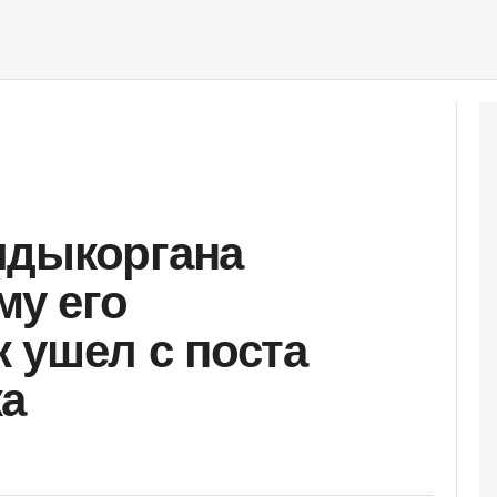
лдыкоргана
му его
 ушел с поста
ка