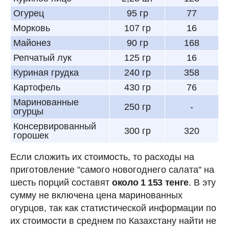
Огурец
95 гр
77
Морковь
107 гр
16
Майонез
90 гр
168
Репчатый лук
125 гр
16
Куриная грудка
240 гр
358
Картофель
430 гр
76
Маринованные
250 гр
-
огурцы
Консервированный
300 гр
320
горошек
Если сложить их стоимость, то расходы на
приготовление "самого новогоднего салата" на
шесть порций составят
около 1 153 тенге
. В эту
сумму не включена цена маринованных
огурцов, так как статистической информации по
их стоимости в среднем по Казахстану найти не