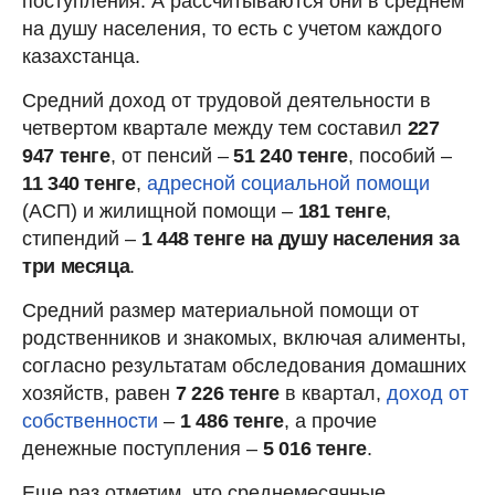
поступления. А рассчитываются они в среднем
на душу населения, то есть с учетом каждого
казахстанца.
Средний доход от трудовой деятельности в
четвертом квартале между тем составил
227
947 тенге
, от пенсий –
51 240 тенге
, пособий –
11 340 тенге
,
адресной социальной помощи
(АСП) и жилищной помощи –
181 тенге
,
стипендий –
1 448 тенге
на душу населения за
три месяца
.
Средний размер материальной помощи от
родственников и знакомых, включая алименты,
согласно результатам обследования домашних
хозяйств, равен
7 226 тенге
в квартал,
доход от
собственности
–
1 486 тенге
, а прочие
денежные поступления –
5 016 тенге
.
Еще раз отметим, что среднемесячные