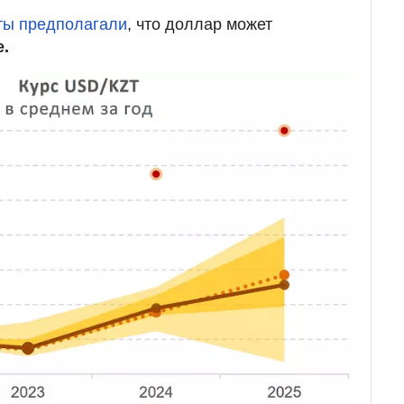
рты предполагали
, что доллар может
е.