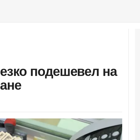
езко подешевел на
тане