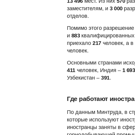
13 496
мест. Из них
570
ра
заместителям, и
3 000
раз
отделов.
Помимо этого разрешение
и
883
квалифицированных 
приехало
217
человек, а в
человек.
Основными странами исхо
411
человек, Индия –
1 69
Узбекистан –
391
.
Где работают иностр
По данным Минтруда, в с
которые используют иност
иностранцы заняты в сфер
горнодобывающей промышл