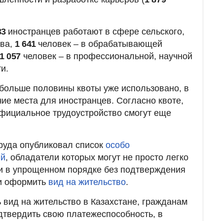
33
иностранцев работают в сфере сельского,
ва,
1 641
человек – в обрабатывающей
1 057
человек – в профессиональной, научной
и.
о больше половины квоты уже использовано, в
чие места для иностранцев. Согласно квоте,
фициальное трудоустройство смогут еще
руда опубликовал список
особо
ий
, обладатели которых могут не просто легко
о и в упрощенном порядке без подтверждения
и оформить
вид на жительство
.
 вид на жительство в Казахстане, гражданам
дтвердить свою платежеспособность, в