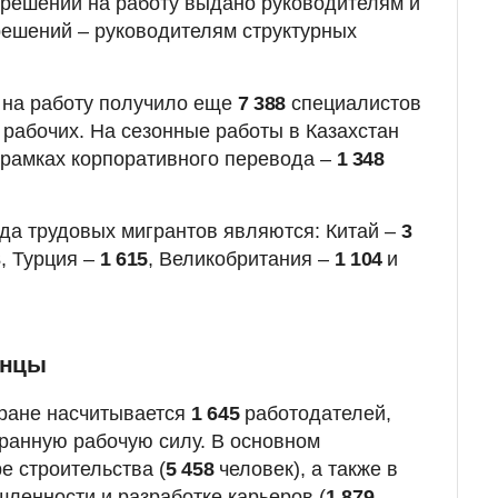
зрешений на работу выдано руководителям и
решений – руководителям структурных
 на работу получило еще
7 388
специалистов
рабочих. На сезонные работы в Казахстан
 рамках корпоративного перевода –
1 348
да трудовых мигрантов являются: Китай –
3
3
, Турция –
1 615
, Великобритания –
1 104
и
анцы
тране насчитывается
1 645
работодателей,
ранную рабочую силу. В основном
е строительства (
5 458
человек), а также в
енности и разработке карьеров (
1 879