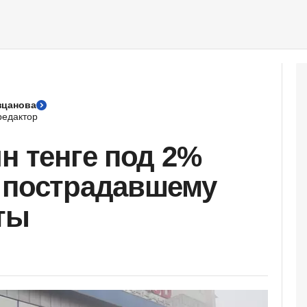
вцанова
едактор
н тенге под 2%
 пострадавшему
ты