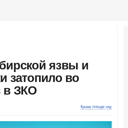
бирской язвы и
и затопило во
 в ЗКО
Қазақ тілінде оқу