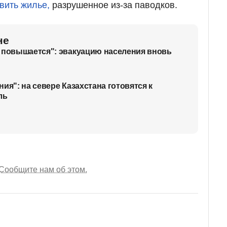
вить жилье,
разрушенное из-за паводков.
не
 повышается": эвакуацию населения вновь
ия": на севере Казахстана готовятся к
ль
Сообщите нам об этом.