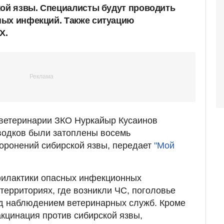
кой язвы. Специалисты будут проводить
ных инфекций. Также ситуацию
Х.
 ветеринарии ЗКО Нуркайыр Кусаинов
водков были затоплены восемь
хоронений сибирской язвы, передает
"Мой
филактики опасных инфекционных
территориях, где возникли ЧС, поголовье
од наблюдением ветеринарных служб. Кроме
акцинация против сибирской язвы,