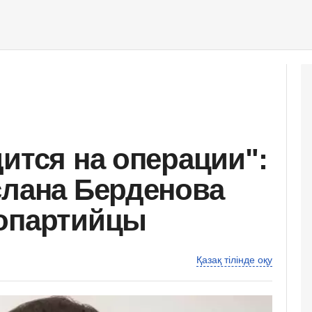
ится на операции":
слана Берденова
нопартийцы
Қазақ тілінде оқу