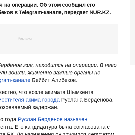
я на операции. Об этом сообщил его
еков в Telegram-канале, передает NUR.KZ.
Берденов жив, находится на операции. В него
ули вошли, жизненно важные органы не
gram-канале
Бейбит Алибеков.
вестно, что возле акимата Шымкента
местителя акима города
Руслана Берденова.
дозреваемый задержан.
го года
Руслан Берденов назначен
нта. Его кандидатура была согласована с
а РК. До назначения он трудился депутатом