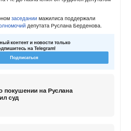
рном
заседании
мажилиса поддержали
полномочий
депутата Руслана Берденова.
ный контент и новости только
одпишитесь на Telegram!
Подписаться
о покушении на Руслана
ил суд