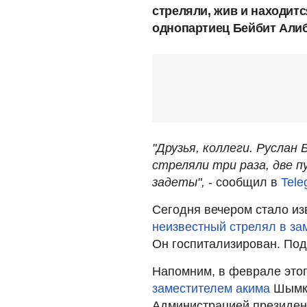
стреляли, жив и находитс
однопартиец Бейбит Алиб
"Друзья, коллеги. Руслан 
стреляли три раза, две п
задеты",
- сообщил в
Tele
Сегодня вечером стало из
неизвестный стрелял в за
Он госпитализирован. По
Напомним, в феврале это
заместителем акима
Шымке
Администрацией президент