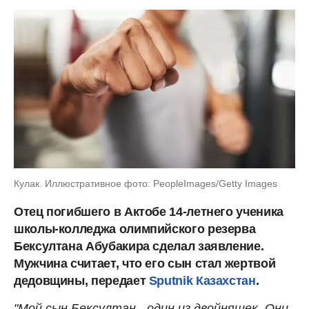
Кулак. Иллюстративное фото: PeopleImages/Getty Images
Отец погибшего в Актобе 14-летнего ученика
школы-колледжа олимпийского резерва
Бексултана Абубакира сделал заявление.
Мужчина считает, что его сын стал жертвой
дедовщины, передает
Sputnik Казахстан
.
"Мой сын Бексултан - один из двойняшек. Они