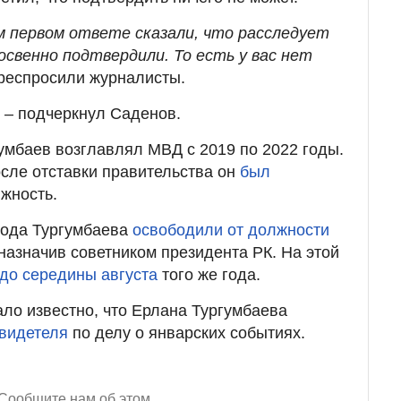
ем первом ответе сказали, что расследует
косвенно подтвердили. То есть у вас нет
респросили журналисты.
– подчеркнул Саденов.
умбаев возглавлял МВД с 2019 по 2022 годы.
осле отставки правительства он
был
жность.
года Тургумбаева
освободили от должности
ь назначив советником президента РК. На этой
до середины августа
того же года.
ало известно, что Ерлана Тургумбаева
свидетеля
по делу о январских событиях.
Сообщите нам об этом.