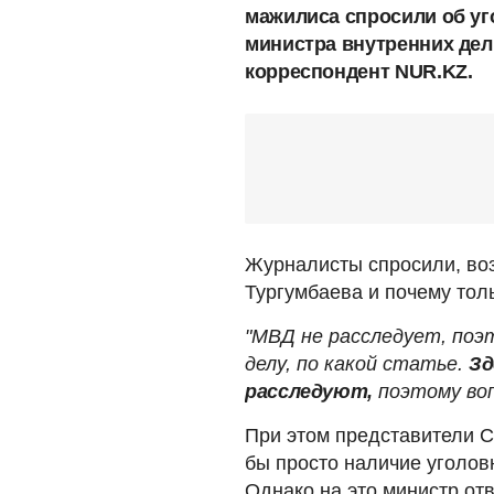
мажилиса спросили об у
министра внутренних дел
корреспондент NUR.KZ.
Журналисты спросили, воз
Тургумбаева и почему толь
"МВД не расследует, поэ
делу, по какой статье.
Зд
расследуют,
поэтому воп
При этом представители 
бы просто наличие уголов
Однако на это министр отв