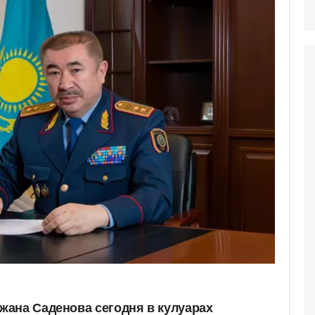
ана Саденова сегодня в кулуарах