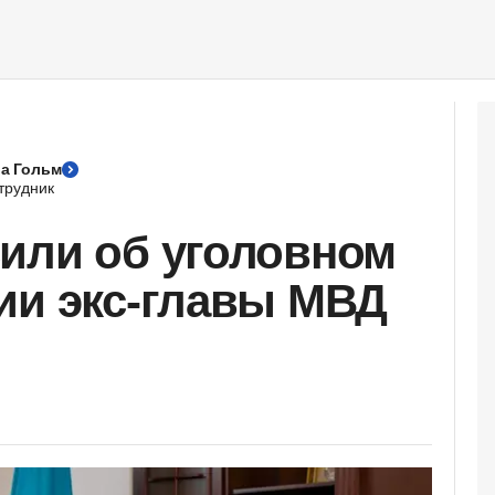
а Гольм
трудник
или об уголовном
ии экс-главы МВД