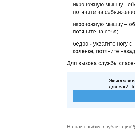
икроножную мышцу - обх
потяните на себя;ижение
икроножную мышцу – обх
потяните на себя;
бедро - ухватите ногу с
коленке, потяните назад
Для вызова службы спасе
Эксклюзив
для вас! П
Нашли ошибку в публикации?