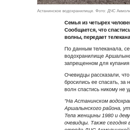
Астанинское водохранилище. Фото: ДЧС Акмоли
Семья из четырех челове
Сообщается, что спастис
волны, передает телекан
По данным телеканала, се
водохранилище Аршалынск
запрещенном для купания
Очевидцы рассказали, что 
бросились ее спасать, за 
волн спастись никому не у
"На Астанинском водохра
Аршалынского района, уто
Тела женщины 1980 и деву
очевидцы. Также сегодня
отряда ДЧС Акмолинской 