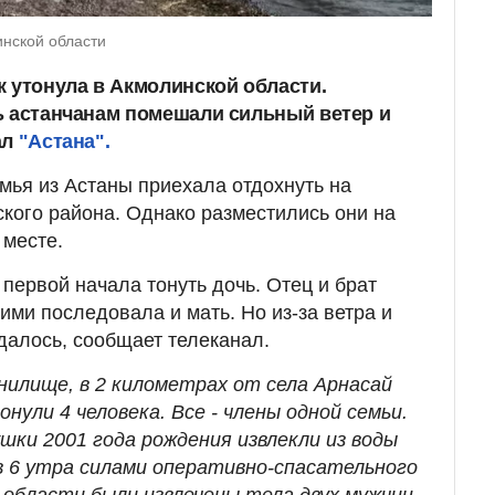
нской области
к утонула в Акмолинской области.
ь астанчанам помешали сильный ветер и
ал
"Астана".
мья из Астаны приехала отдохнуть на
ого района. Однако разместились они на
 месте.
первой начала тонуть дочь. Отец и брат
ними последовала и мать. Но из-за ветра и
далось, сообщает телеканал.
нилище, в 2 километрах от села Арнасай
нули 4 человека. Все - члены одной семьи.
шки 2001 года рождения извлекли из воды
 в 6 утра силами оперативно-спасательного
области были извлечены тела двух мужчин