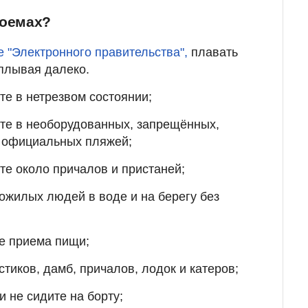
доемах?
е "Электронного правительства",
плавать
тплывая далеко.
те в нетрезвом состоянии;
йте в необорудованных, запрещённых,
е официальных пляжей;
йте около причалов и пристаней;
пожилых людей в воде и на берегу без
ле приема пищи;
стиков, дамб, причалов, лодок и катеров;
и не сидите на борту;