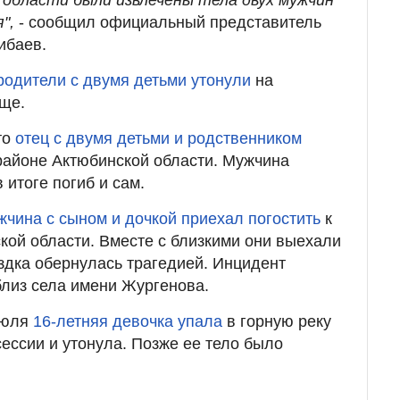
",
- сообщил официальный представитель
ибаев.
родители с двумя детьми утонули
на
ще.
то
отец с двумя детьми и родственником
районе Актюбинской области. Мужчина
 итоге погиб и сам.
жчина с сыном и дочкой приехал погостить
к
кой области. Вместе с близкими они выехали
ездка обернулась трагедией. Инцидент
близ села имени Жургенова.
июля
16-летняя девочка упала
в горную реку
ессии и утонула. Позже ее тело было