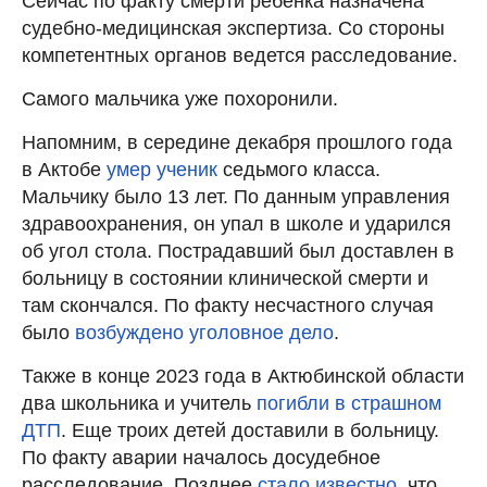
Сейчас по факту смерти ребенка назначена
судебно-медицинская экспертиза. Со стороны
компетентных органов ведется расследование.
Самого мальчика уже похоронили.
Напомним, в середине декабря прошлого года
в Актобе
умер ученик
седьмого класса.
Мальчику было 13 лет. По данным управления
здравоохранения, он упал в школе и ударился
об угол стола. Пострадавший был доставлен в
больницу в состоянии клинической смерти и
там скончался. По факту несчастного случая
было
возбуждено уголовное дело
.
Также в конце 2023 года в Актюбинской области
два школьника и учитель
погибли в страшном
ДТП
. Еще троих детей доставили в больницу.
По факту аварии началось досудебное
расследование. Позднее
стало известно
, что