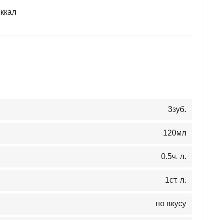
 ккал
3
зуб.
120
мл
0.5
ч. л.
1
ст. л.
по вкусу