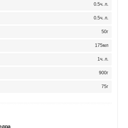
0.5
ч. л.
0.5
ч. л.
50
г
175
мл
1
ч. л.
900
г
75
г
едра