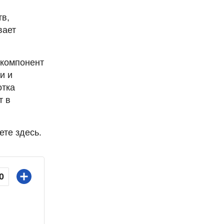
тв,
вает
 компонент
и и
отка
т в
ете здесь.
0