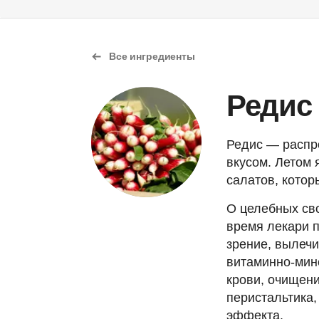
Все ингредиенты
Редис
Редис — распр
вкусом. Летом 
салатов, кото
О целебных сво
время лекари 
зрение, вылечи
витаминно-мин
крови, очищен
перистальтика,
эффекта.