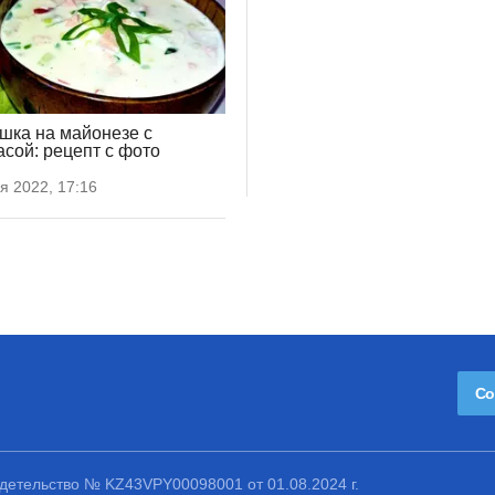
шка на майонезе с
асой: рецепт с фото
я 2022, 17:16
Со
етельство № KZ43VPY00098001 от 01.08.2024 г.