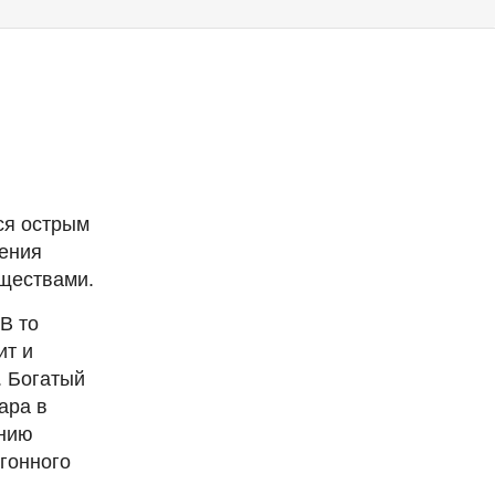
ся острым
ления
ществами.
В то
ит и
. Богатый
ара в
ению
гонного