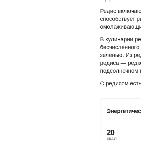
Редис включаю
способствует 
омолаживающий
В кулинарии ре
бесчисленного 
зеленью. Из ре
редиса — редко
подсолнечном м
С редисом есть
Энергетичес
20
ККАЛ