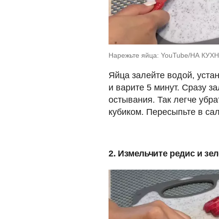
Нарежьте яйца: YouTube/НА КУХ
Яйца залейте водой, уста
и варите 5 минут. Сразу з
остывания. Так легче убра
кубиком. Пересыпьте в са
2. Измельчите редис и зе