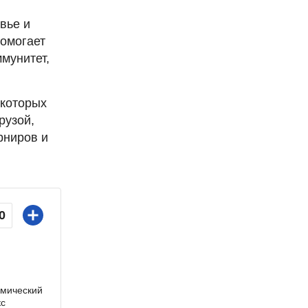
вье и
помогает
мунитет,
 которых
рузой,
рниров и
0
емический
кс