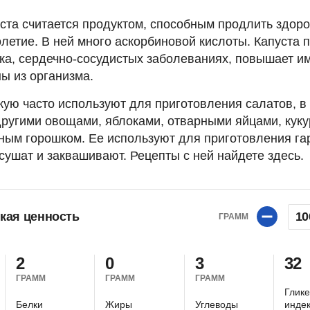
ста считается продуктом, способным продлить здоро
летие. В ней много аскорбиновой кислоты. Капуста 
ка, сердечно-сосудистых заболеваниях, повышает им
ы из организма.
кую часто используют для приготовления салатов, в
другими овощами, яблоками, отварными яйцами, куку
ным горошком. Ее используют для приготовления га
 сушат и заквашивают. Рецепты с ней найдете здесь.
кая ценность
10
ГРАММ
2
0
3
32
ГРАММ
ГРАММ
ГРАММ
Глик
Белки
Жиры
Углеводы
инде