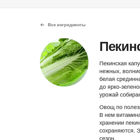
Все ингредиенты
Пекинс
Пекинская капу
нежных, волнис
белая срединна
до ярко-зелено
урожай собира
Овощ по полезн
В нем витамина
хранении пекин
сохраняются. Э
сезон.