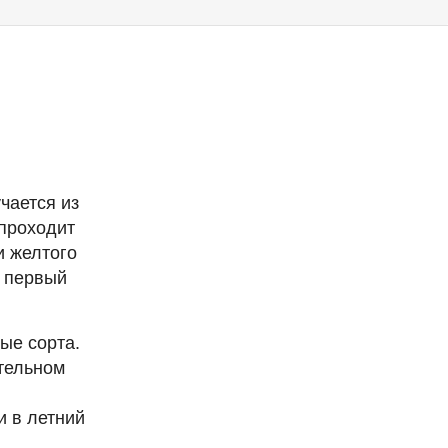
чается из
 проходит
и желтого
, первый
ые сорта.
ительном
и в летний