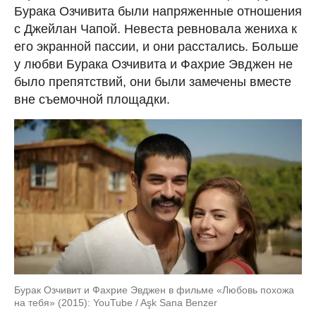
Бурака Озчивита были напряженные отношения
с Джейлан Чапой. Невеста ревновала жениха к
его экранной пассии, и они расстались. Больше
у любви Бурака Озчивита и Фахрие Эвджен не
было препятствий, они были замечены вместе
вне съемочной площадки.
Бурак Озчивит и Фахрие Эвджен в фильме «Любовь похожа
на тебя» (2015): YouTube / Aşk Sana Benzer