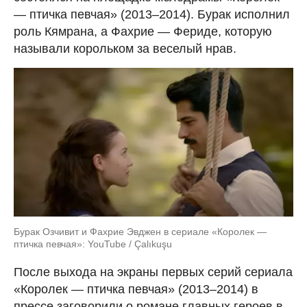
— птичка певчая» (2013–2014). Бурак исполнил
роль Кямрана, а Фахрие — Фериде, которую
называли корольком за веселый нрав.
Бурак Озчивит и Фахрие Эвджен в сериале «Королек —
птичка певчая»: YouTube / Çalıkuşu
После выхода на экраны первых серий сериала
«Королек — птичка певчая» (2013–2014) в
прессе заговорили о романе главных героев в