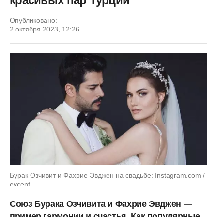
красивых пар Турции
Опубликовано:
2 октября 2023, 12:26
Бурак Озчивит и Фахрие Эвджен на свадьбе: Instagram.com /
evcenf
Союз Бурака Озчивита и Фахрие Эвджен —
пример гармонии и счастья. Как популярные