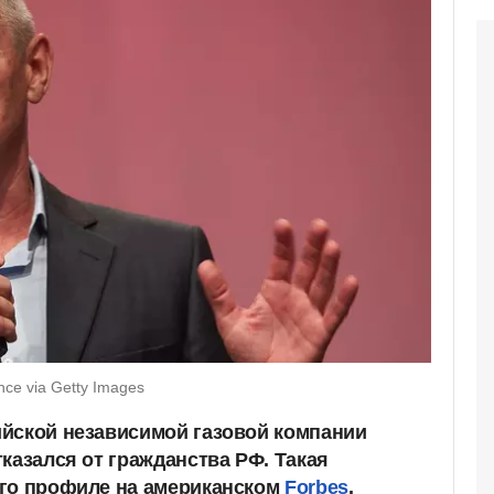
nce via Getty Images
йской независимой газовой компании
казался от гражданства РФ. Такая
его профиле на американском
Forbes
.