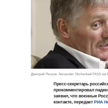
Дмитрий Песков: Alexander Shcherbak\TASS via 
Пресс-секретарь российс
прокомментировал падени
заявил, что военные Рос
контакте, передает
РИА Н