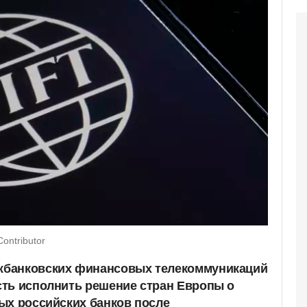
ontributor
жбанковских финансовых телекоммуникаций
ть исполнить решение стран Европы о
ых российских банков после