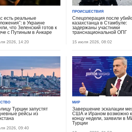
ПРОИСШЕСТВИЯ
ас есть реальные
Спецоперация после убий
ложения": в Украине
казахстанца в Стамбуле:
или, что Зеленский готов к
задержаны участники
ече с Путиным в Анкаре
транснациональной ОПГ
ля 2026, 14:20
15 июля 2026, 08:02
СТВО
МИР
олицу Турции запустят
Завершение эскалации ме
невные рейсы из
США и Ираном возможно 
хстана
концу недели, заявили в 
Турции
ля 2026, 09:40