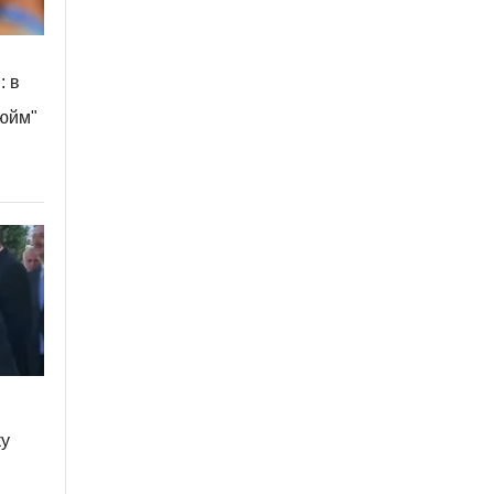
: в
дюйм"
ку