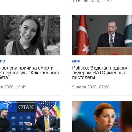
10 июля 2026, 21:52
ИЗ
МИР
новлена причина смерти
Politico: Эрдоган подарил
етней звезды "Клюквенного
лидерам НАТО именные
ета"
пистолеты
я 2026, 16:49
9 июля 2026, 07:00