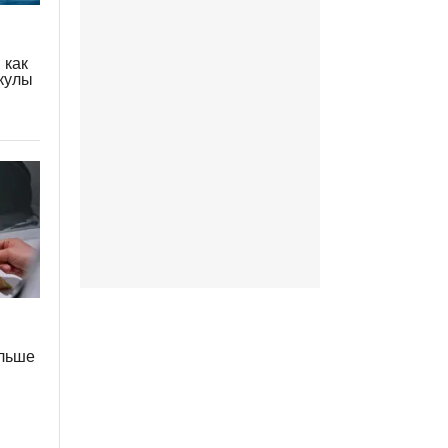
 как
икулы
ольше