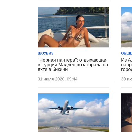
ШОУБИЗ
ОБЩЕ
"Черная пантера": отдыхающая
Из А
в Турции Мадлен позагорала на
напр
яхте в бикини
горо
31 июля 2026, 09:44
30 ию