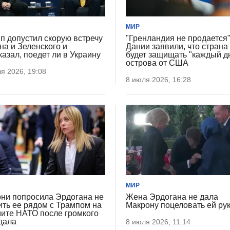
МИР
п допустил скорую встречу
"Гренландия не продается"
на и Зеленского и
Дании заявили, что страна
казал, поедет ли в Украину
будет защищать "каждый 
острова от США
я 2026, 19:08
8 июля 2026, 16:28
МИР
ни попросила Эрдогана не
Жена Эрдогана не дала
ить ее рядом с Трампом на
Макрону поцеловать ей ру
ите НАТО после громкого
дала
8 июля 2026, 11:14