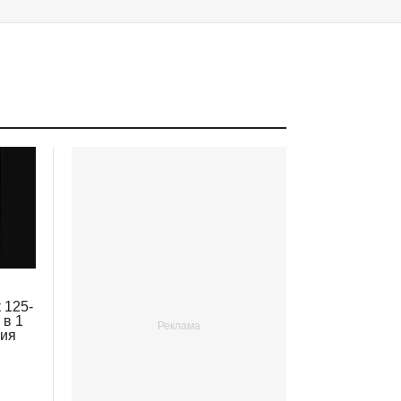
 125-
 в 1
ция