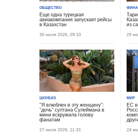
ОБЩЕСТВО
ФИН
Еще одна турецкая
Тари
авиакомпания запускает рейсы
Каза
в Казахстан
из с
30 июля 2026, 09:10
29 ию
ШОУБИЗ
МИР
"Я влюблен в эту женщину":
ЕС в
"дочь" султана Сулеймана в
Росс
мини вскружила голову
комп
фанатам
друг
27 июля 2026, 11:33
24 ию