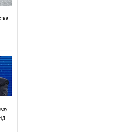
ства
жду
к
МИД