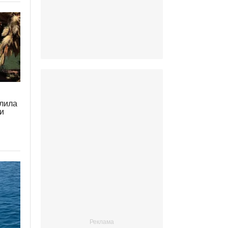
лила
и