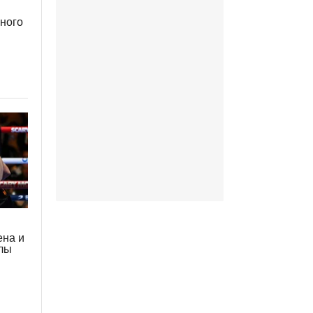
ного
ена и
улы