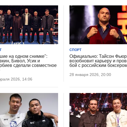
Т
СПОРТ
шие на одном снимке":
Официально: Тайсон Фьюр
вкин, Бивол, Усик и
возобновит карьеру и пров
рбиев сделали совместное
бой с российским боксеро
о
28 января 2026, 20:00
раля 2026, 14:06