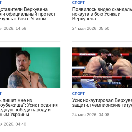
Т
СПОРТ
ставители Верхувена
Появилось видео скандаль
ли официальный протест
нокаута в бою Усика и
езультат боя с Усиком
Верхувена
я 2026, 14:56
24 мая 2026, 05:50
Т
СПОРТ
ь пишет мне из
Усик нокаутировал Верхув
оубежища": Усик посвятил
защитил чемпионские тит
едную победу народу и
ным Украины
24 мая 2026, 04:08
я 2026, 04:40