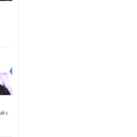
е
ой с