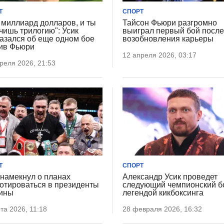
Т
СПОРТ
 миллиард долларов, и ты
Тайсон Фьюри разгромно
чишь трилогию": Усик
выиграл первый бой посл
азался об еще одном бое
возобновления карьеры
ив Фьюри
12 апреля 2026, 03:17
реля 2026, 21:53
Т
СПОРТ
 намекнул о планах
Александр Усик проведет
отироваться в президенты
следующий чемпионский б
ины
легендой кикбоксинга
та 2026, 11:18
28 февраля 2026, 16:32