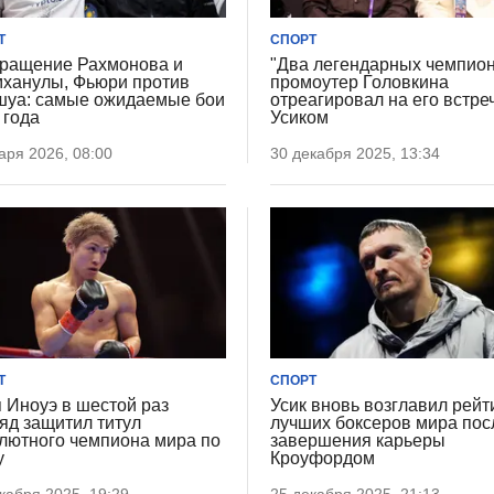
Т
СПОРТ
ращение Рахмонова и
"Два легендарных чемпион
ханулы, Фьюри против
промоутер Головкина
уа: самые ожидаемые бои
отреагировал на его встреч
 года
Усиком
аря 2026, 08:00
30 декабря 2025, 13:34
Т
СПОРТ
 Иноуэ в шестой раз
Усик вновь возглавил рейт
яд защитил титул
лучших боксеров мира пос
лютного чемпиона мира по
завершения карьеры
у
Кроуфордом
кабря 2025, 19:29
25 декабря 2025, 21:13