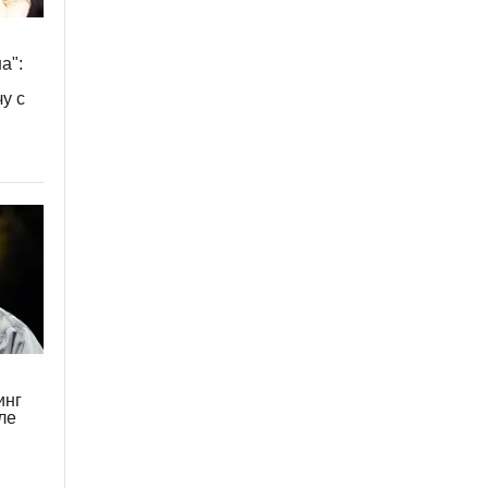
а":
у с
инг
ле