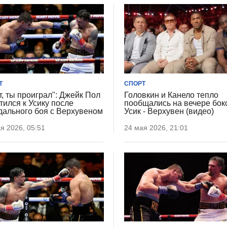
Т
СПОРТ
т, ты проиграл": Джейк Пол
Головкин и Канело тепло
тился к Усику после
пообщались на вечере бок
дального боя с Верхувеном
Усик - Верхувен (видео)
я 2026, 05:51
24 мая 2026, 21:01