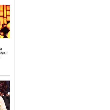
и
едет
м