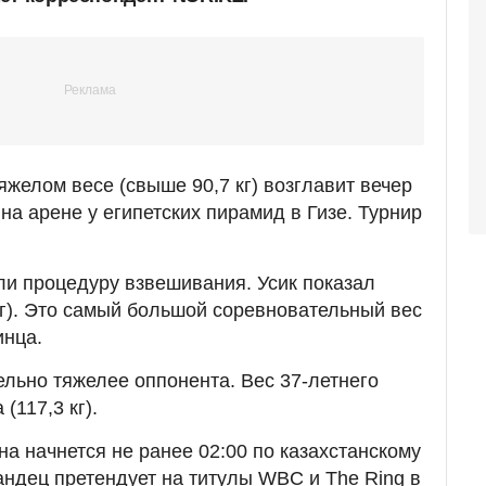
яжелом весе (свыше 90,7 кг) возглавит вечер
на арене у египетских пирамид в Гизе. Турнир
и процедуру взвешивания. Усик показал
 кг). Это самый большой соревновательный вес
инца.
ельно тяжелее оппонента. Вес 37-летнего
(117,3 кг).
а начнется не ранее 02:00 по казахстанскому
андец претендует на титулы WBC и The Ring в