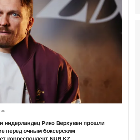
ges
 и нидерландец Рико Верхувен прошли
е перед очным боксерским
ет корреспондент NUR.KZ.