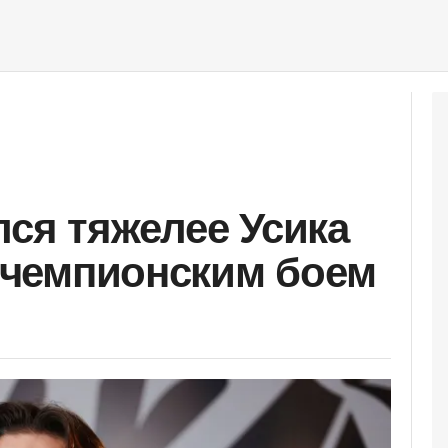
лся тяжелее Усика
д чемпионским боем