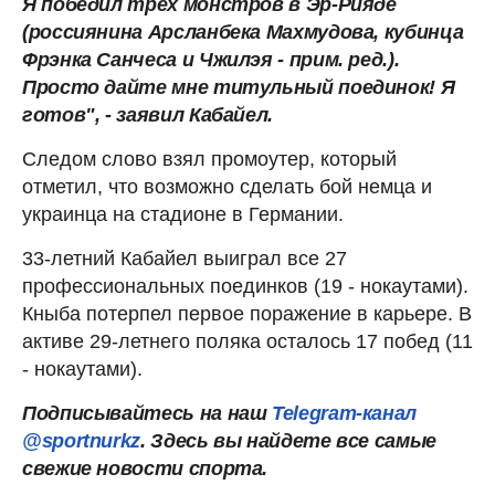
Я победил трех монстров в Эр-Рияде
(россиянина Арсланбека Махмудова, кубинца
Фрэнка Санчеса и Чжилэя - прим. ред.).
Просто дайте мне титульный поединок! Я
готов", - заявил Кабайел.
Следом слово взял промоутер, который
отметил, что возможно сделать бой немца и
украинца на стадионе в Германии.
33-летний Кабайел выиграл все 27
профессиональных поединков (19 - нокаутами).
Кныба потерпел первое поражение в карьере. В
активе 29-летнего поляка осталось 17 побед (11
- нокаутами).
Подписывайтесь на наш
Telegram-канал
@sportnurkz
. Здесь вы найдете все самые
свежие новости спорта.