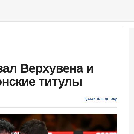
вал Верхувена и
онские титулы
Қазақ тілінде оқу