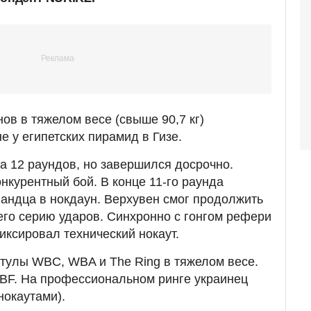
ов в тяжелом весе (свыше 90,7 кг)
е у египетских пирамид в Гизе.
а 12 раундов, но завершился досрочно.
нкурентный бой. В конце 11-го раунда
андца в нокдаун. Верхувен смог продолжить
него серию ударов. Синхронно с гонгом рефери
иксировал технический нокаут.
итулы WBC, WBA и The Ring в тяжелом весе.
IBF. На профессиональном ринге украинец
нокаутами).