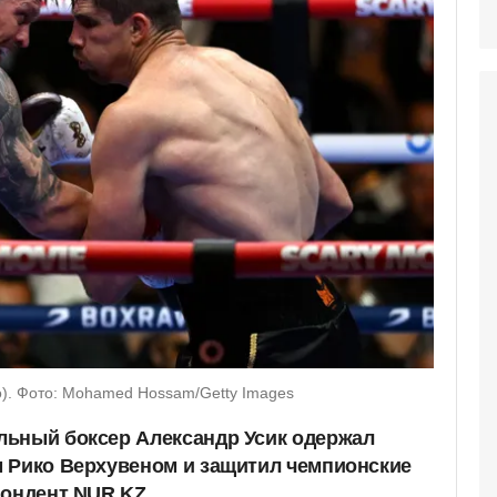
о). Фото: Mohamed Hossam/Getty Images
льный боксер Александр Усик одержал
 Рико Верхувеном и защитил чемпионские
пондент NUR.KZ.