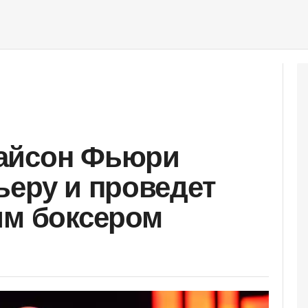
айсон Фьюри
ьеру и проведет
им боксером