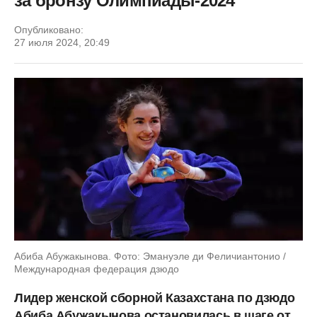
за бронзу Олимпиады-2024
Опубликовано:
27 июля 2024, 20:49
Абиба Абужакынова. Фото: Эмануэле ди Феличиантонио /
Международная федерация дзюдо
Лидер женской сборной Казахстана по дзюдо
Абиба Абужакынова остановилась в шаге от