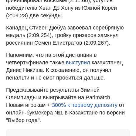
финишировал восьмым (2:11.60), уступив
победителю Хван Дэ Хону из Южной Кореи
(2:09.23) две секунды.
Канадец Стивен Дюбуа завоевал серебряную
медаль (2:09.254), тройку призеров замкнул
россиянин Семен Елистратов (2:09.267).
Напомним, что на этой дистанции в
четвертьфинале также
выступил
казахстанец
Денис Никиша. К сожалению, он получил
пенальти и не смог пробиться дальше.
Предсказывайте результаты Зимней
Олимпиады и выигрывайте на Parimatch.
Новым игрокам +
300% к первому депозиту
от
онлайн-букмекера №1 в Казахстане по версии
"Выбор года".