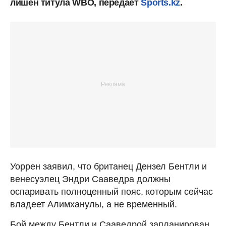
лишен титула WBO, передает
Sports.kz
.
Уоррен заявил, что британец Дензел Бентли и
венесуэлец Эндри Сааведра должны
оспаривать полноценный пояс, которым сейчас
владеет Алимханулы, а не временный.
Бой между Бентли и Сааведрой запланирован