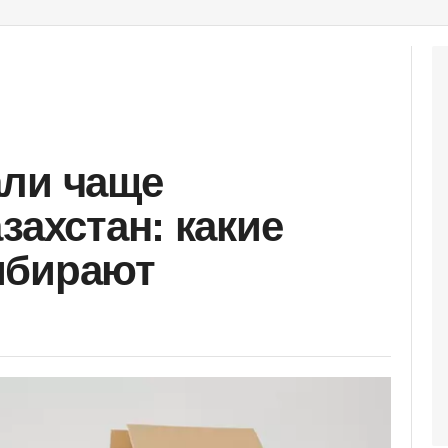
али чаще
захстан: какие
ыбирают