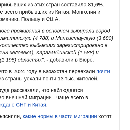
прибывших из этих стран составила 81,6%.
е всего прибывших из Китая, Монголии и
ерманию, Польшу и США.
ого проживания в основном выбирали город
Алматинскую (4 788) и Мангистаускую (3 680)
количество выбывших зарегистрировано в
33 человека), Карагандинской (1 588) и
1 195) областях"
, - добавили в Бюро.
что в 2024 году в Казахстан переехали
почти
 из страны уехали почти 13 тыс. жителей.
руда рассказали, что наблюдается
о внешней миграции - чаще всего в
ждане СНГ и Китая
.
бъясняли,
какие нормы в части миграции
хотят