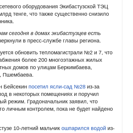
сетевого оборудования Экибастузской ТЭЦ
лрд тенге, что также существенно снизило
чника.
ам сегодня в домах экибастузцев есть
дчеркнули в пресс-службе главы региона.
ется обновить тепломагистрали №2 и 7, что
набжения более 200 многоэтажных жилых
стных домов по улицам Беркимбаева,
, Пшембаева.
ян Бейсекин
посетил ясли-сад №28
из-за
лод в некоторых помещениях и поручил
ый режим. Градоначальник заявил, что
го личным контролем, пока не будет найдено
стузе 10-летний мальчик
ошпарился водой
из-