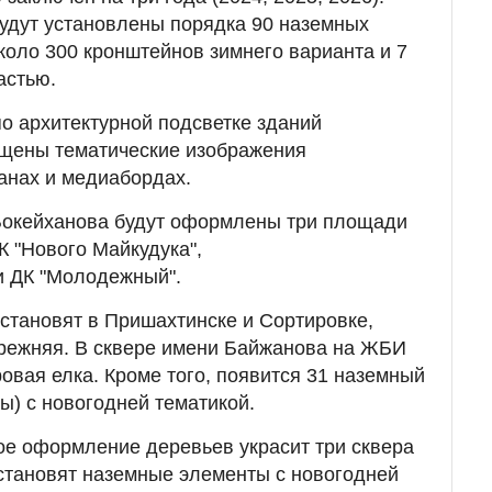
будут установлены порядка 90 наземных
оло 300 кронштейнов зимнего варианта и 7
астью.
о архитектурной подсветке зданий
ещены тематические изображения
анах и медиабордах.
Бокейханова будут оформлены три площади
К "Нового Майкудука",
и ДК "Молодежный".
становят в Пришахтинске и Сортировке,
прежняя. В сквере имени Байжанова на ЖБИ
овая елка. Кроме того, появится 31 наземный
) с новогодней тематикой.
ое оформление деревьев украсит три сквера
установят наземные элементы с новогодней