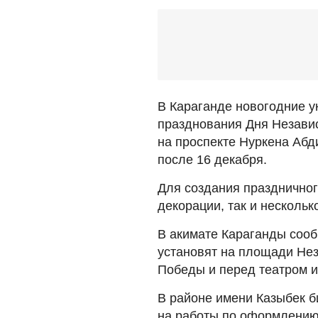
В Караганде новогодние у
празднования Дня Независ
на проспекте Нуркена Аб
после 16 декабря.
Для создания праздничног
декорации, так и нескольк
В акимате Караганды сооб
установят на площади Нез
Победы и перед театром 
В районе имени Казыбек б
на работы по оформлению з