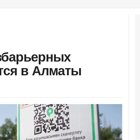
збарьерных
тся в Алматы