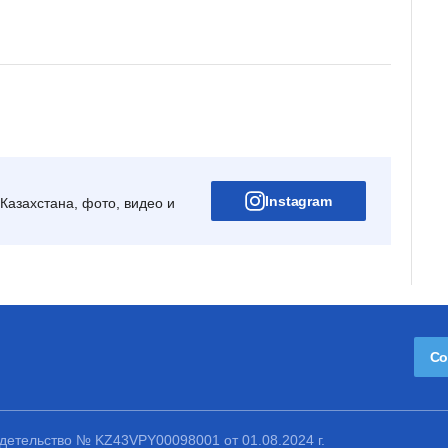
Instagram
Казахстана, фото, видео и
Со
етельство № KZ43VPY00098001 от 01.08.2024 г.