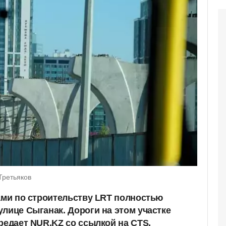
Третьяков
тами по строительству LRT полностью
лице Сыганак. Дороги на этом участке
редает NUR.KZ со ссылкой на CTS.