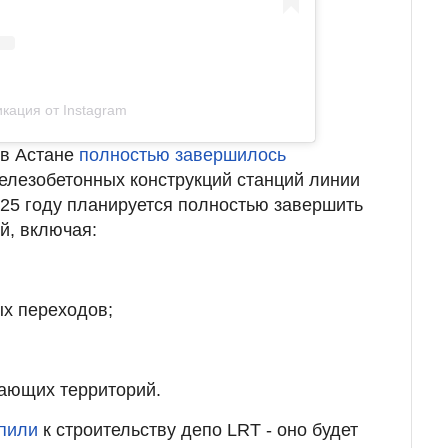
кация от Instagram
 в Астане
полностью завершилось
лезобетонных конструкций станций линии
025 году планируется полностью завершить
й, включая:
ых переходов;
гающих территорий.
пили
к строительству депо LRT - оно будет