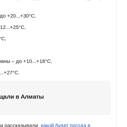
до +20...+30°С,
12...+25°С,
°С,
раны – до +10...+18°С,
...+27°С.
щали в Алматы
ки рассказывали,
какой будет погода в