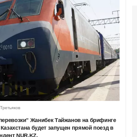
 Третьяков
перевозки" Жанибек Тайжанов на брифинге
з Казахстана будет запущен прямой поезд в
ондент NUR.KZ.