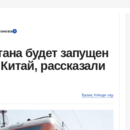
ронова
тана будет запущен
 Китай, рассказали
Қазақ тілінде оқу