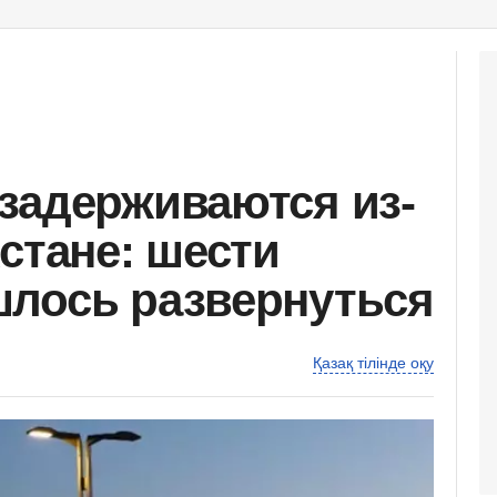
задерживаются из-
стане: шести
шлось развернуться
Қазақ тілінде оқу