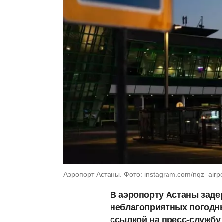
Аэропорт Астаны. Фото: instagram.com/nqz_airpo
В аэропорту Астаны заде
неблагоприятных погодны
ссылкой на пресс-службу