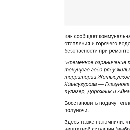
Как сообщает коммунальн
отопления и горячего вод
безопасности при ремонте
"
Временное ограничение 
текущего года ряду жилых
территории Жетысуского
Жансугурова — Глазунова
Кулагер, Дорожник и Айнаб
Восстановить подачу тепл
полуночи.
Здесь также напомнили, ч
нештатной ситуации (выбр