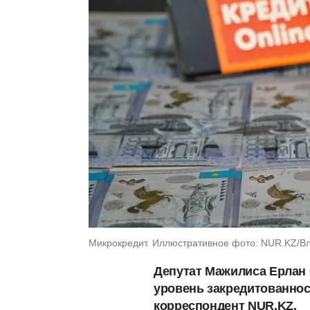
Микрокредит. Иллюстративное фото: NUR.KZ/В
Депутат Мажилиса Ерлан 
уровень закредитованнос
корреспондент NUR.KZ.