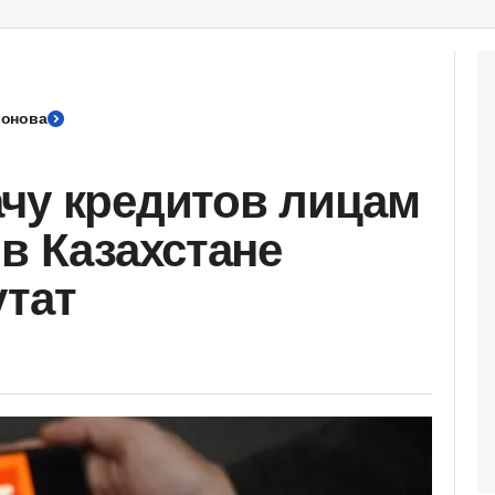
ронова
чу кредитов лицам
в Казахстане
утат