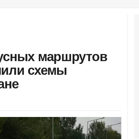
бусных маршрутов
нили схемы
ане