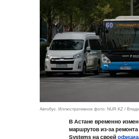
Автобус. Иллюстративное фото: NUR.KZ / Влад
В Астане временно изме
маршрутов из-за ремонта д
Systems на своей
официал