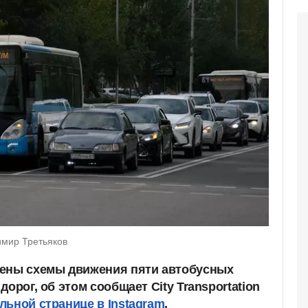
имир Третьяков
нены схемы движения пяти автобусных
орог, об этом сообщает City Transportation
ьной странице в Instagram
.