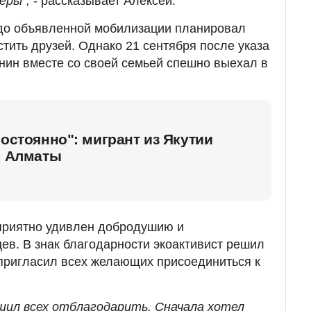
еры",
- рассказывает Алексей.
 до объявленной мобилизации планировал
стить друзей. Однако 21 сентября после указа
ин вместе со своей семьей спешно выехал в
постоянно": мигрант из Якутии
в Алматы
 приятно удивлен добродушию и
цев. В знак благодарности экоактивист решил
 пригласил всех желающих присоединиться к
ешил всех отблагодарить. Сначала хотел