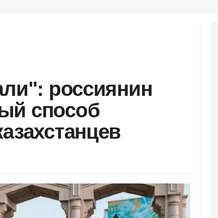
али": россиянин
ый способ
казахстанцев