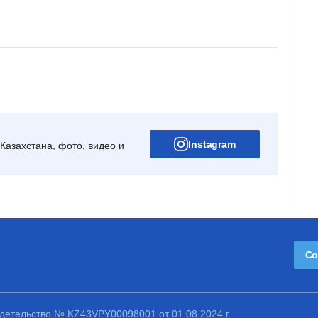
Instagram
Казахстана, фото, видео и
Со
етельство № KZ43VPY00098001 от 01.08.2024 г.