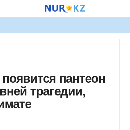
 появится пантеон
вней трагедии,
кимате