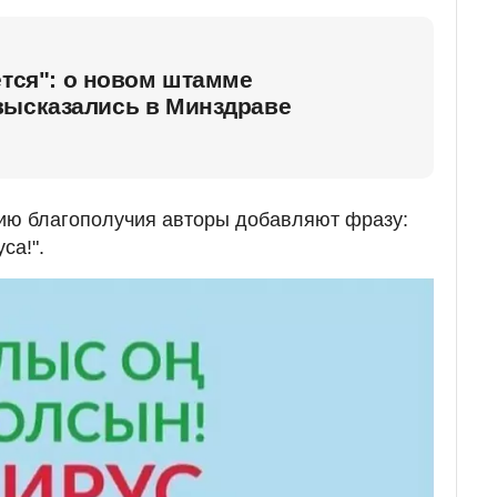
ется": о новом штамме
высказались в Минздраве
ию благополучия авторы добавляют фразу:
са!".