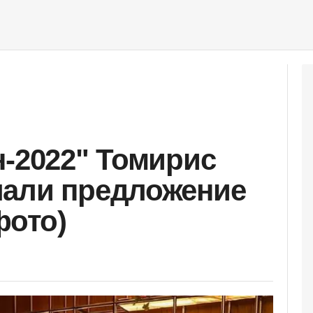
н-2022" Томирис
лали предложение
фото)