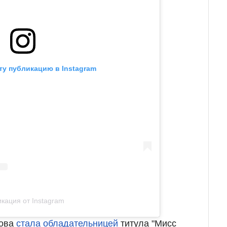
ту публикацию в Instagram
кация от Instagram
мова
стала обладательницей
титула "Мисс