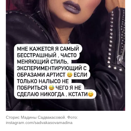
Сторис Мадины Садвакасовой. Фото:
instagram.com/sadvakasovamadina