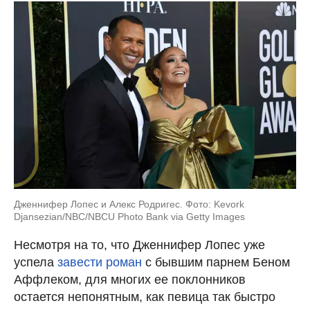
Дженнифер Лопес и Алекс Родригес. Фото: Kevork
Djansezian/NBC/NBCU Photo Bank via Getty Images
Несмотря на то, что Дженнифер Лопес уже
успела
завести роман
с бывшим парнем Беном
Аффлеком, для многих ее поклонников
остается непонятным, как певица так быстро