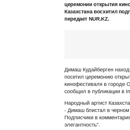
церемонии открытия кино
Казахстана восхитил под
передает NUR.KZ.
Димаш Кудайберген находи
посетил церемонию откры
кинофестиваля в городе С
сообщил в публикации в In
Народный артист Казахста
- Димаш блистал в черном
Подписчики в комментария
элегантность".