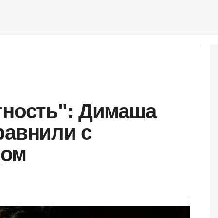
тность": Димаша
равнили с
дом