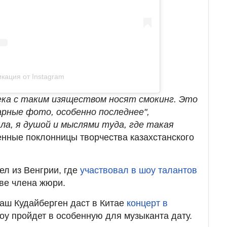
кация от Instagram
века с таким изяществом носят смокинг. Это
арные фото, особенно последнее",
ла, я душой и мыслями туда, где такая
енные поклонницы творчества казахстанского
л из Венгрии, где
участвовал в шоу талантов
ве члена жюри.
аш Кудайберген даст в Китае
концерт в
оу пройдет в особенную для музыканта дату.