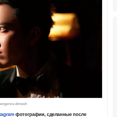
bergenov.dimash
tagram
фотографии, сделанные после