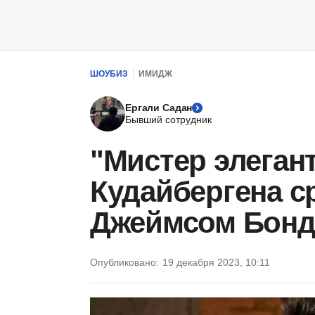
ШОУБИЗ
ИМИДЖ
Ергали Садан
Бывший сотрудник
"Мистер элеган
Кудайбергена с
Джеймсом Бон
Опубликовано:
19 декабря 2023, 10:11