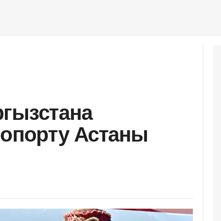
ргызстана
ропорту Астаны