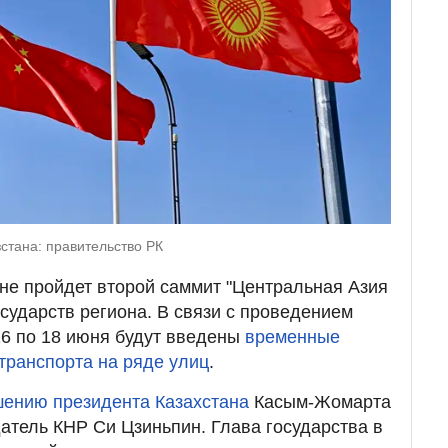
зстана: правительство РК
не пройдет второй саммит "Центральная Азия
государств региона. В связи с проведением
16 по 18 июня будут введены
временные
транспорта на ряде улиц
.
шению президента Казахстана
Касым-Жомарта
атель КНР Си Цзиньпин. Глава государства в